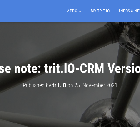
MPDK
MY-TRIT.IO
INFOS & N
se note: trit.IO-CRM Versi
Published by
trit.IO
on
25. November 2021