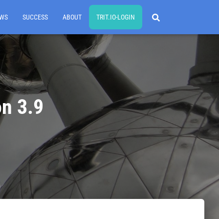
EWS
SUCCESS
ABOUT
TRIT.IO-LOGIN
on 3.9