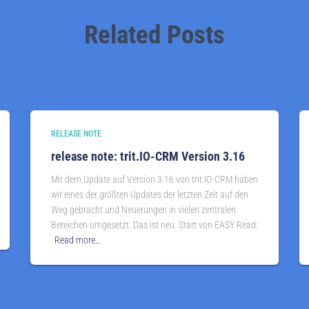
Related Posts
RELEASE NOTE
release note: trit.IO-CRM Version 3.16
Mit dem Update auf Version 3.16 von trit.IO-CRM haben
wir eines der größten Updates der letzten Zeit auf den
Weg gebracht und Neuerungen in vielen zentralen
Bereichen umgesetzt. Das ist neu. Start von EASY Read:
Read more…