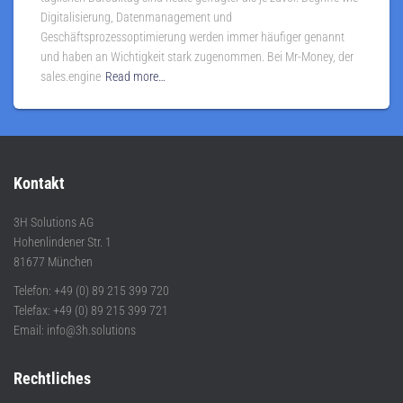
Digitalisierung, Datenmanagement und
Geschäftsprozessoptimierung werden immer häufiger genannt
und haben an Wichtigkeit stark zugenommen. Bei Mr-Money, der
sales.engine
Read more…
Kontakt
3H Solutions AG
Hohenlindener Str. 1
81677 München
Telefon: +49 (0) 89 215 399 720
Telefax: +49 (0) 89 215 399 721
Email: info@3h.solutions
Rechtliches