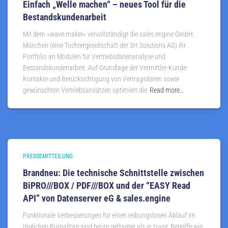
Einfach „Welle machen“ – neues Tool für die
Bestandskundenarbeit
Mit dem »wave.maker« vervollständigt die sales.engine GmbH,
München (eine Tochtergesellschaft der 3H Solutions AG) ihr
Portfolio an Modulen für Vertriebsdatenanalyse und
Bestandskundenarbeit. Auf Grundlage der Vermittler-Kunde-
Kontakte und Berücksichtigung von Vertragsdaten sowie
gewünschten Vertriebsansätzen optimiert die
Read more…
PRESSEMITTEILUNG
Brandneu: Die technische Schnittstelle zwischen
BiPRO///BOX / PDF///BOX und der “EASY Read
API” von Datenserver eG & sales.engine
Funktionale Verbesserungen für einen reibungslosen Ablauf im
täglichen Büroalltag sind heute gefragter als je zuvor. Begriffe wie