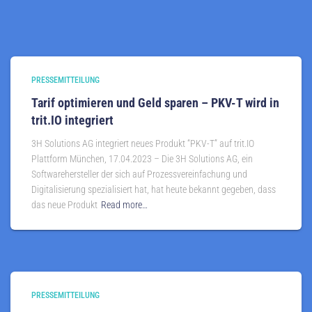
PRESSEMITTEILUNG
Tarif optimieren und Geld sparen – PKV-T wird in
trit.IO integriert
3H Solutions AG integriert neues Produkt “PKV-T” auf trit.IO
Plattform München, 17.04.2023 – Die 3H Solutions AG, ein
Softwarehersteller der sich auf Prozessvereinfachung und
Digitalisierung spezialisiert hat, hat heute bekannt gegeben, dass
das neue Produkt
Read more…
PRESSEMITTEILUNG