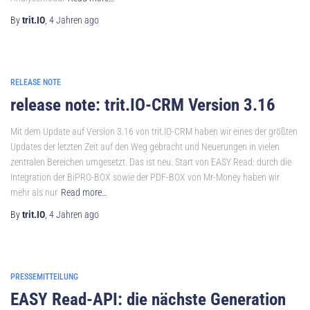
By
trit.IO
,
4 Jahren
ago
RELEASE NOTE
release note: trit.IO-CRM Version 3.16
Mit dem Update auf Version 3.16 von trit.IO-CRM haben wir eines der größten
Updates der letzten Zeit auf den Weg gebracht und Neuerungen in vielen
zentralen Bereichen umgesetzt. Das ist neu. Start von EASY Read: durch die
Integration der BiPRO-BOX sowie der PDF-BOX von Mr-Money haben wir
mehr als nur
Read more…
By
trit.IO
,
4 Jahren
ago
PRESSEMITTEILUNG
EASY Read-API: die nächste Generation