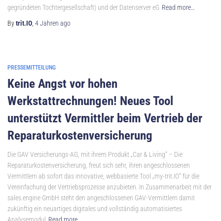
gegründeten Tochtergesellschaft) und der Datenserver eG
Read more…
By
trit.IO
,
4 Jahren
ago
PRESSEMITTEILUNG
Keine Angst vor hohen
Werkstattrechnungen! Neues Tool
unterstützt Vermittler beim Vertrieb der
Reparaturkostenversicherung
Die GAV Versicherungs-AG, mit ihrem Produkt „Car & Living“ – Die
Reparaturkostenversicherung, freut sich sehr, ihren angeschlossenen
Vermittlern ab sofort das innovative, webbasierte Tool „my-trit.IO“ für die
Vereinfachung der Vertriebsprozesse anzubieten. In Zusammenarbeit mit der
sales.engine GmbH steht den angeschlossenen GAV-Vermittlern damit
zukünftig ein neuartiges digitales und vollständig automatisiertes
Analysemodul
Read more…