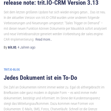
release note: trit.IO-CRM Version 3.13
Seit dem letzten größeren Update hat sich wieder einiges getan… Das ist neu.
In der aktuellen Version von trit.IO-CRM wurden unter anderem folgende
Verbesserungen und Neuerungen umgesetzt: “Sales Trigger on Demand” –
mit dieser neuen Funktion können Dokumente per Mausklick sofort analysiert
und neue Vertriebsansätze generiert werden Vorbereitung der sales.engine-
CAR-Implementierung:
Read more…
By
trit.IO
,
4 Jahren
ago
TRIT.IO-BLOG
Jedes Dokument ist ein To-Do
Die Zahl an Dokumenten nimmt immer weiter zu. Egal ob althergebracht im
Briefkasten oder ganz modern in digitaler Form – es wird immer mehr
dokumentiert, bestätigt und informiert. Im Sinne der Kundentransparenz
steigt das Mitteilungsaufkommen. Dazu kommen neue Formen von
Dokumenten: E-Mails, SMS, Fotos, Chatverläufe. Schnell ist die Grenze