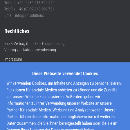
Telefon: +49 (0) 89 215 399 720
Telefax: +49 (0) 89 215 399 721
Email: info@3h.solutions
Rechtliches
SaaS-Vertrag (trit.IO als Cloud-Lösung)
Vertrag zur Auftragsverarbeitung
Impressum
Datenschutz
Disclaimer
Diese Webseite verwendet Cookies
Wir verwenden Cookies, um Inhalte und Anzeigen zu personalisieren,
Anfahrt
Funktionen für soziale Medien anbieten zu können und die Zugriffe
auf unsere Website zu analysieren. Außerdem geben wir
Unser Büro befindet sich im Münchener Osten direkt an der Ausfahrt der A94,
Informationen zu Ihrer Verwendung unserer Website an unsere
bzw. zwischen den S-Bahn-Haltestellen Leuchtenbergring und Berg am Laim
Partner für soziale Medien, Werbung und Analysen weiter. Unsere
(Linien S2, S4, S6 und S8).
Partner führen diese Informationen möglicherweise mit weiteren
Daten zusammen, die Sie ihnen bereitgestellt haben oder die sie im