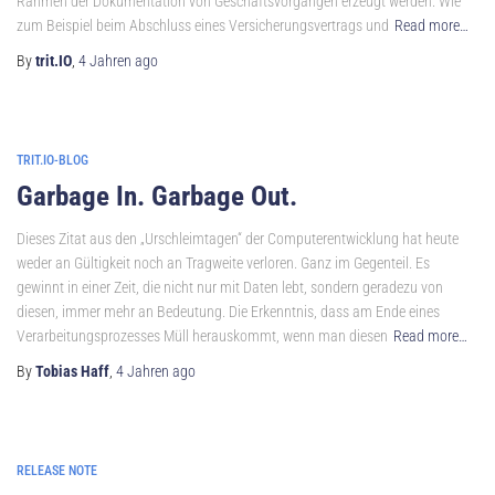
Rahmen der Dokumentation von Geschäftsvorgängen erzeugt werden. Wie
zum Beispiel beim Abschluss eines Versicherungsvertrags und
Read more…
By
trit.IO
,
4 Jahren
ago
TRIT.IO-BLOG
Garbage In. Garbage Out.
Dieses Zitat aus den „Urschleimtagen“ der Computerentwicklung hat heute
weder an Gültigkeit noch an Tragweite verloren. Ganz im Gegenteil. Es
gewinnt in einer Zeit, die nicht nur mit Daten lebt, sondern geradezu von
diesen, immer mehr an Bedeutung. Die Erkenntnis, dass am Ende eines
Verarbeitungsprozesses Müll herauskommt, wenn man diesen
Read more…
By
Tobias Haff
,
4 Jahren
ago
RELEASE NOTE