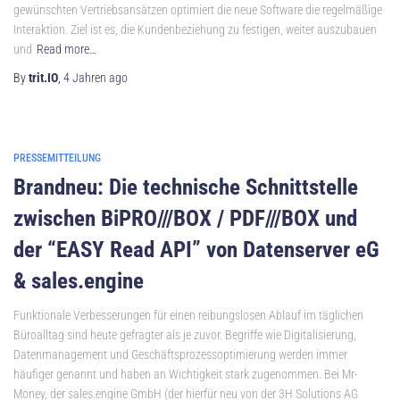
gewünschten Vertriebsansätzen optimiert die neue Software die regelmäßige
Interaktion. Ziel ist es, die Kundenbeziehung zu festigen, weiter auszubauen
und
Read more…
By
trit.IO
,
4 Jahren
ago
PRESSEMITTEILUNG
Brandneu: Die technische Schnittstelle
zwischen BiPRO///BOX / PDF///BOX und
der “EASY Read API” von Datenserver eG
& sales.engine
Funktionale Verbesserungen für einen reibungslosen Ablauf im täglichen
Büroalltag sind heute gefragter als je zuvor. Begriffe wie Digitalisierung,
Datenmanagement und Geschäftsprozessoptimierung werden immer
häufiger genannt und haben an Wichtigkeit stark zugenommen. Bei Mr-
Money, der sales.engine GmbH (der hierfür neu von der 3H Solutions AG