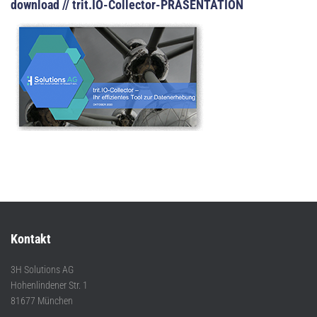
download // trit.IO-Collector-PRÄSENTATION
Kontakt
3H Solutions AG
Hohenlindener Str. 1
81677 München